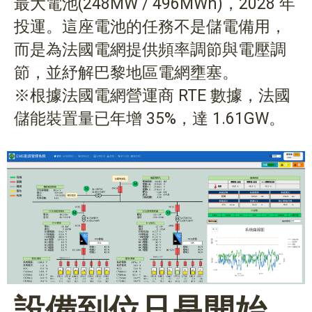
最大電池(248MW / 496MWh)，2028 年
投運。這座電池的任務不是儲電備用，
而是為法國電網提供頻率調節與電壓調
節，並紓解巴黎地區電網壅塞。
※根據法國電網營運商 RTE 數據，法國
儲能裝置量已年增 35%，達 1.61GW。
設備到位只是開始，